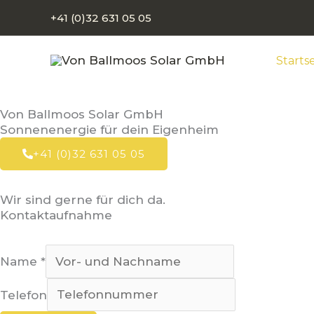
Zum
+41 (0)32 631 05 05
Inhalt
springen
Startse
Von Ballmoos Solar GmbH
Sonnenenergie für dein Eigenheim
+41 (0)32 631 05 05
Wir sind gerne für dich da.
Kontaktaufnahme
Name
*
Telefon