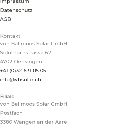
Impressum
g
o
Datenschutz
r
o
AGB
a
k
m
Kontakt
von Ballmoos Solar GmbH
Solothurnstrasse 62
4702 Oensingen
+41 (0)32 631 05 05
info@vbsolar.ch
Filiale
von Ballmoos Solar GmbH
Postfach
3380 Wangen an der Aare