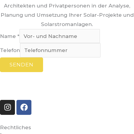
Architekten und Privatpersonen in der Analyse,
Planung und Umsetzung Ihrer Solar-Projekte und
Solarstromanlagen.
Name
*
Telefon
SENDEN
I
F
n
a
s
c
t
e
Rechtliches
a
b