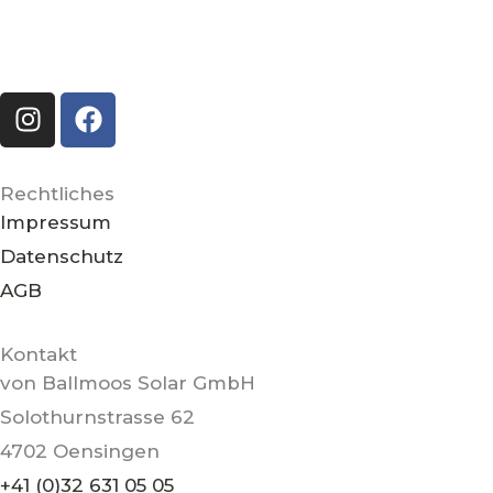
I
F
n
a
s
c
t
e
Rechtliches
a
b
Impressum
g
o
Datenschutz
r
o
AGB
a
k
m
Kontakt
von Ballmoos Solar GmbH
Solothurnstrasse 62
4702 Oensingen
+41 (0)32 631 05 05